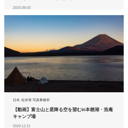
2025.09.03
日本
,
松井章 写真事務所
【動画】富士山と星降る空を望むin本栖湖・浩庵
キャンプ場
2020.12.21