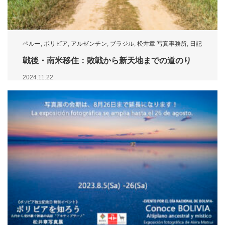
ペルー
,
ボリビア
,
アルゼンチン
,
ブラジル
,
松井章 写真事務所
,
日記
戦後・南米移住：敗戦から新天地までの道のり
2024.11.22