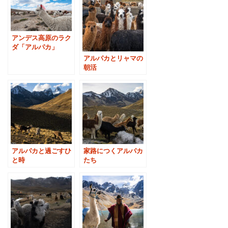
アンデス高原のラク
ダ「アルパカ」
アルパカとリャマの
朝活
アルパカと過ごすひ
家路につくアルパカ
と時
たち