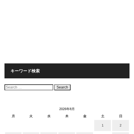
キーワード検索
検
索:
2026年8月
月
火
水
木
金
土
日
1
2