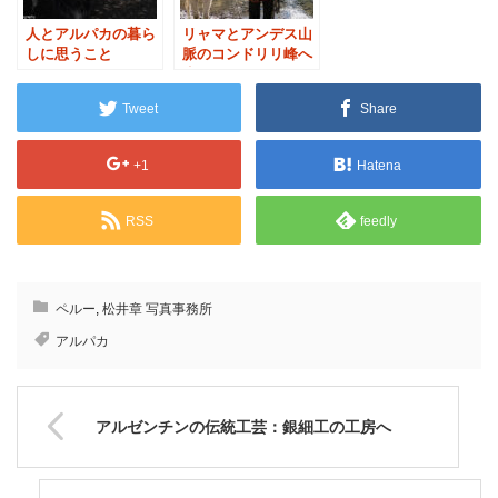
人とアルパカの暮ら
リャマとアンデス山
しに思うこと
脈のコンドリリ峰へ
歩く
Tweet
Share
+1
Hatena
RSS
feedly
ペルー
,
松井章 写真事務所
アルパカ
アルゼンチンの伝統工芸：銀細工の工房へ