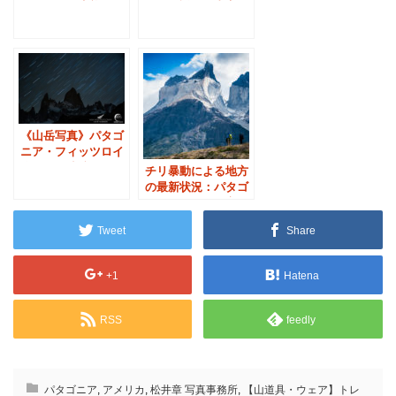
～』伝説の写真家の
コンドルの生態
傑作
《山岳写真》パタゴ
ニア・フィッツロイ
峰と星の軌跡
チリ暴動による地方
の最新状況：パタゴ
ニア・パイネ国立公
園
Tweet
Share
+1
Hatena
RSS
feedly
パタゴニア
,
アメリカ
,
松井章 写真事務所
,
【山道具・ウェア】トレ