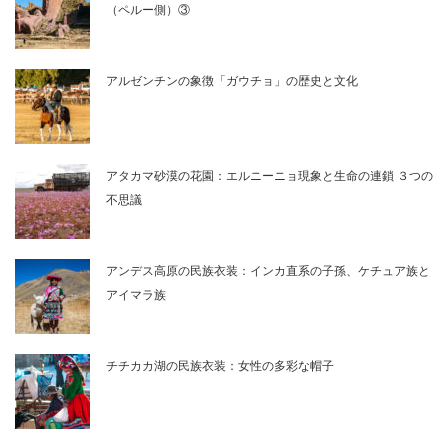
（ペルー側）③
アルゼンチンの象徴「ガウチョ」の歴史と文化
アタカマ砂漠の花園：エルニーニョ現象と生命の連鎖 ３つの
不思議
アンデス高原の民族衣装：インカ直系の子孫、ケチュア族と
アイマラ族
チチカカ湖の民族衣装：女性の多彩な帽子