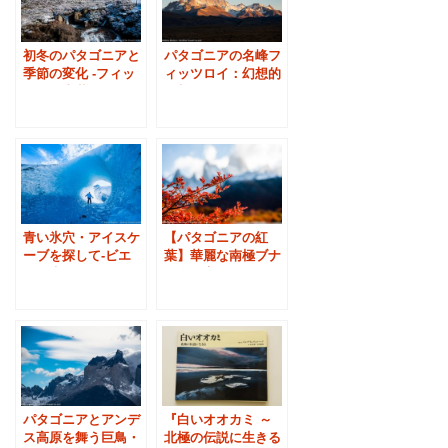
初冬のパタゴニアと
パタゴニアの名峰フ
季節の変化 -フィッ
ィッツロイ：幻想的
ツロイ山麓エルチャ
な朝日や夕日を見る
ルテンにて
ために
青い氷穴・アイスケ
【パタゴニアの紅
ーブを探して-ビエ
葉】華麗な南極ブナ
ドマ氷河ハイキング
の色彩変化：フィッ
（エルチャルテン
ツロイ山麓
村）
『白いオオカミ ～
パタゴニアとアンデ
北極の伝説に生きる
ス高原を舞う巨鳥・