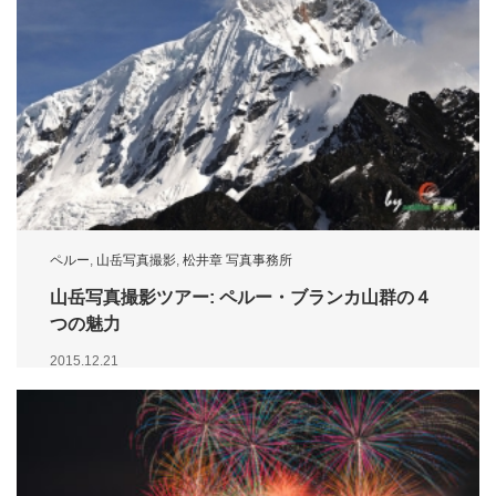
ペルー
,
山岳写真撮影
,
松井章 写真事務所
山岳写真撮影ツアー: ペルー・ブランカ山群の４
つの魅力
2015.12.21