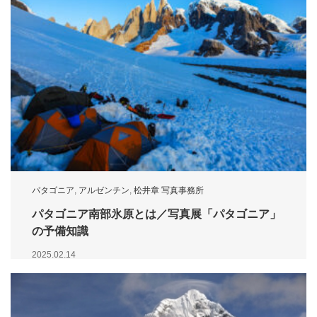
パタゴニア
,
アルゼンチン
,
松井章 写真事務所
パタゴニア南部氷原とは／写真展「パタゴニア」
の予備知識
2025.02.14