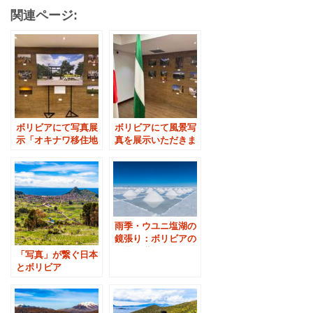
関連ページ:
ボリビアにて写真展
ボリビアにて風景写
示「オキナワ移住地
真を展示いただきま
設立70周年式典」
した
雨季・ウユニ塩湖の
鏡張り：ボリビアの
絶景を堪能する
「写真」が繋ぐ日本
とボリビア