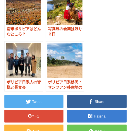
南米ボリビアはどん
写真展の会期は残り
なところ？
２日
ボリビア日系人の皆
ボリビア日系移民：
様と昼食会
サンフアン移住地の
歩み
Tweet
Share
+1
Hatena