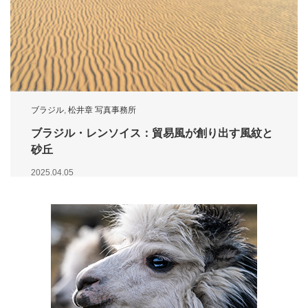
ブラジル
,
松井章 写真事務所
ブラジル・レンソイス：貿易風が創り出す風紋と
砂丘
2025.04.05