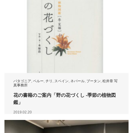
パタゴニア
,
ペルー
,
チリ
,
スペイン
,
ネパール
,
ブータン
,
松井章 写
真事務所
花の書籍のご案内「野の花づくし -季節の植物図
鑑」
2019.02.20