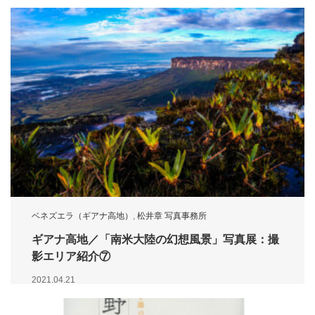
ベネズエラ（ギアナ高地）
,
松井章 写真事務所
ギアナ高地／「南米大陸の幻想風景」写真展：撮
影エリア紹介⑦
2021.04.21