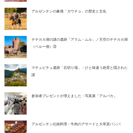
アルゼンチンの象徴「ガウチョ」の歴史と文化
チチカカ湖の謎の遺跡「アラム・ムル」／天空のチチカカ湖
（ペルー側）③
マチュピチュ遺跡「石切り場」：ひと味違う絶景と隠された
謎
参加者プレゼントが増えました：写真展「アルパカ」
アルゼンチン伝統料理：牛肉のアサードと大草原パンパ