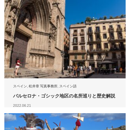
スペイン
,
松井章 写真事務所
,
スペイン語
バルセロナ・ゴシック地区の名所巡りと歴史解説
2022.06.21