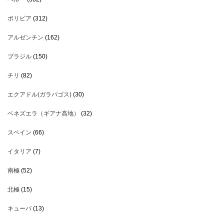
ボリビア
(312)
アルゼンチン
(162)
ブラジル
(150)
チリ
(82)
エクアドル(ガラパゴス)
(30)
ベネズエラ（ギアナ高地）
(32)
スペイン
(66)
イタリア
(7)
南極
(52)
北極
(15)
キューバ
(13)