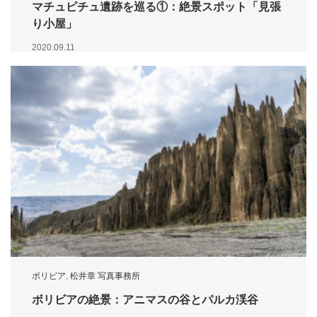
マチュピチュ遺跡を巡る①：絶景スポット「見張
り小屋」
2020.09.11
ボリビア
,
松井章 写真事務所
ボリビアの絶景：アニマスの谷とパルカ渓谷