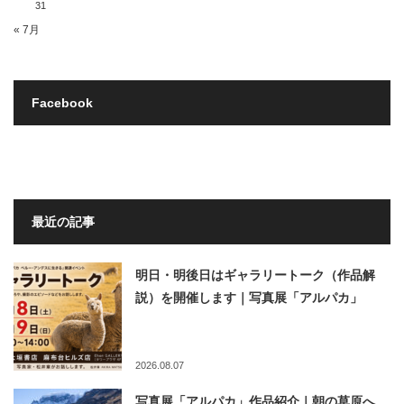
31
« 7月
Facebook
最近の記事
明日・明後日はギャラリートーク（作品解
説）を開催します｜写真展「アルパカ」
2026.08.07
写真展「アルパカ」作品紹介｜朝の草原へ、