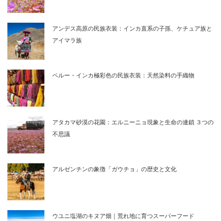
アンデス高原の民族衣装：インカ直系の子孫、ケチュア族と
アイマラ族
ペルー・インカ極彩色の民族衣装：天然染料の手織物
アタカマ砂漠の花園：エルニーニョ現象と生命の連鎖 ３つの
不思議
アルゼンチンの象徴「ガウチョ」の歴史と文化
ウユニ塩湖のキヌア畑｜荒れ地に育つスーパーフード