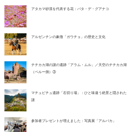
アタカマ砂漠を代表する花：パタ・デ・グアナコ
アルゼンチンの象徴「ガウチョ」の歴史と文化
チチカカ湖の謎の遺跡「アラム・ムル」／天空のチチカカ湖
（ペルー側）③
マチュピチュ遺跡「石切り場」：ひと味違う絶景と隠された
謎
参加者プレゼントが増えました：写真展「アルパカ」