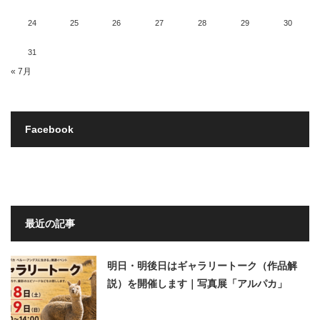
24
25
26
27
28
29
30
31
« 7月
Facebook
最近の記事
明日・明後日はギャラリートーク（作品解
説）を開催します｜写真展「アルパカ」