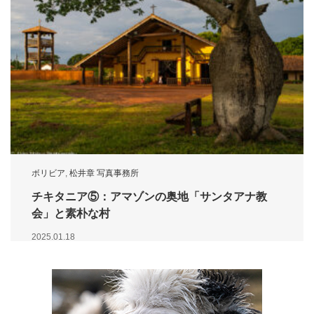
ボリビア
,
松井章 写真事務所
チキタニア⑤：アマゾンの奥地「サンタアナ教
会」と素朴な村
2025.01.18