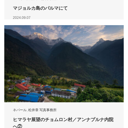
マジョルカ島のパルマにて
2024.09.07
ネパール
,
松井章 写真事務所
ヒマラヤ展望のチョムロン村／アンナプルナ内院
へ②