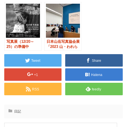
写真展（12/20～
日本山岳写真協会展
25）の準備中
「2023 山・われら
をめぐる世界」のご
紹介
Tweet
Share
+1
Hatena
RSS
feedly
日記