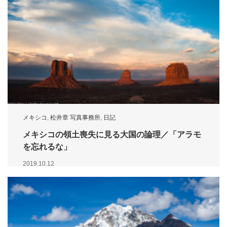
メキシコ
,
松井章 写真事務所
,
日記
メキシコの領土喪失に見る大国の論理／「アラモ
を忘れるな」
2019.10.12