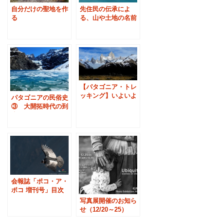
先住民の伝承によ
自分だけの聖地を作
る、山や土地の名前
る
【パタゴニア・トレ
ッキング】いよいよ
パタゴニアの民俗史
始まる、パタゴニア
③ 大開拓時代の到
のベスト・シーズン
来
会報誌「ポコ・ア・
ポコ 増刊号」目次
-11/26発行
写真展開催のお知ら
せ（12/20～25）