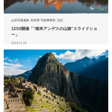
山岳写真撮影
,
松井章 写真事務所
,
日記
12/10開催「“南米アンデスの山旅”スライドショ
ー」
2016.11.19