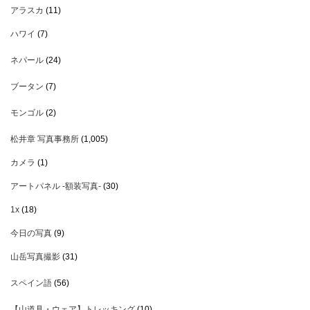
アラスカ
(11)
ハワイ
(7)
ネパール
(24)
ブータン
(7)
モンゴル
(2)
松井章 写真事務所
(1,005)
カメラ
(1)
アートパネル -額装写真-
(30)
1x
(18)
今日の写真
(9)
山岳写真撮影
(31)
スペイン語
(56)
【山道具・ウェア】トレッキング
(10)