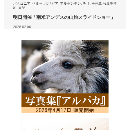
パタゴニア
,
ペルー
,
ボリビア
,
アルゼンチン
,
チリ
,
松井章 写真事務
所
,
日記
明日開催「南米アンデスの山旅スライドショー」
2026.02.06