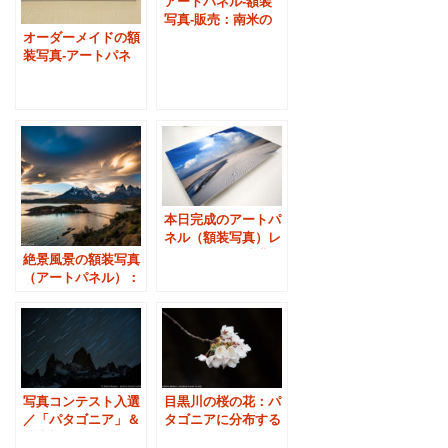
アートパネル-額装
写真-販売：南米の
壮大な自然を飾る
オーダーメイドの額
装写真-アートパネ
ル：パタゴニア
本日完成のアートパ
ネル（額装写真）レ
ンソイスの白砂漠と
絶景風景の額装写真
入道雲
（アートパネル）：
オーダーメイドで作
ります
写真コンテスト入選
目黒川の桜の花：パ
／「パタゴニア」＆
タゴニアに分布する
「南極」２作品
サクラの仲間