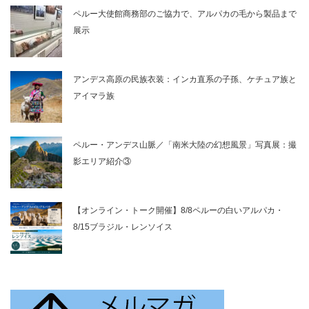
ペルー大使館商務部のご協力で、アルパカの毛から製品まで
展示
アンデス高原の民族衣装：インカ直系の子孫、ケチュア族と
アイマラ族
ペルー・アンデス山脈／「南米大陸の幻想風景」写真展：撮
影エリア紹介③
【オンライン・トーク開催】8/8ペルーの白いアルパカ・
8/15ブラジル・レンソイス