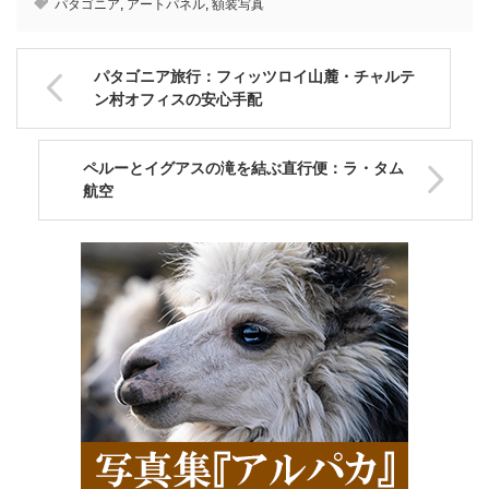
パタゴニア
,
アートパネル
,
額装写真
パタゴニア旅行：フィッツロイ山麓・チャルテ
ン村オフィスの安心手配
ペルーとイグアスの滝を結ぶ直行便：ラ・タム
航空