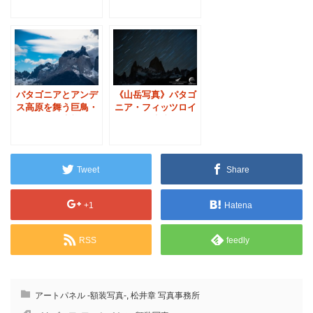
《山岳写真》パタゴ
パタゴニアとアンデ
ニア・フィッツロイ
ス高原を舞う巨鳥・
峰と星の軌跡
コンドルの生態
Tweet
Share
+1
Hatena
RSS
feedly
アートパネル -額装写真-
,
松井章 写真事務所