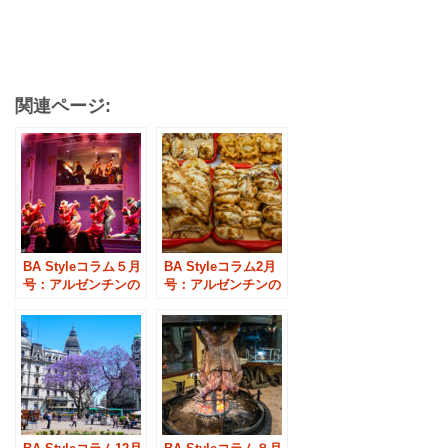
関連ページ:
BA Styleコラム５月
BA Styleコラム2月
号：アルゼンチンの
号：アルゼンチンの
音楽
郷土料理「エンパナ
ーダ」