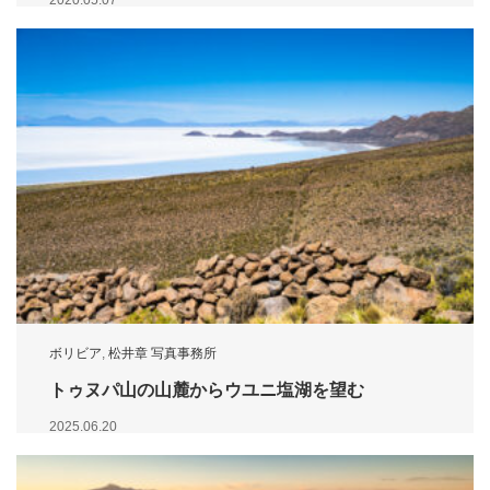
2020.05.07
ボリビア
,
松井章 写真事務所
トゥヌパ山の山麓からウユニ塩湖を望む
2025.06.20