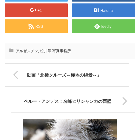
+1
Hatena
RSS
feedly
アルゼンチン
,
松井章 写真事務所
動画「北極クルーズ～極地の絶景～」
ペルー・アンデス：名峰ヒリシャンカの西壁