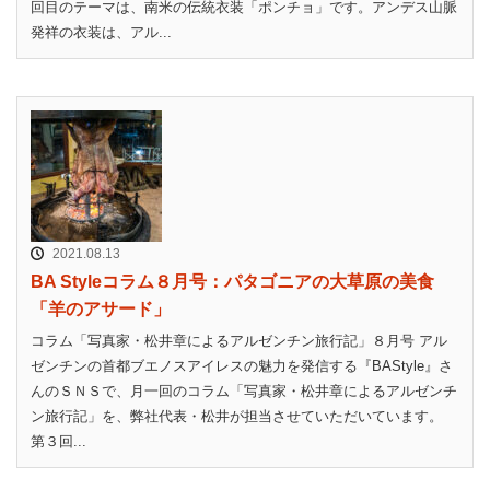
回目のテーマは、南米の伝統衣装「ポンチョ」です。アンデス山脈
発祥の衣装は、アル...
2021.08.13
BA Styleコラム８月号：パタゴニアの大草原の美食
「羊のアサード」
コラム「写真家・松井章によるアルゼンチン旅行記」８月号 アル
ゼンチンの首都ブエノスアイレスの魅力を発信する『BAStyle』さ
んのＳＮＳで、月一回のコラム「写真家・松井章によるアルゼンチ
ン旅行記」を、弊社代表・松井が担当させていただいています。
第３回...