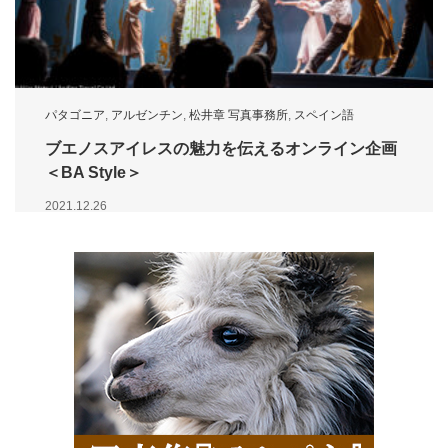
パタゴニア
,
アルゼンチン
,
松井章 写真事務所
,
スペイン語
ブエノスアイレスの魅力を伝えるオンライン企画
＜BA Style＞
2021.12.26