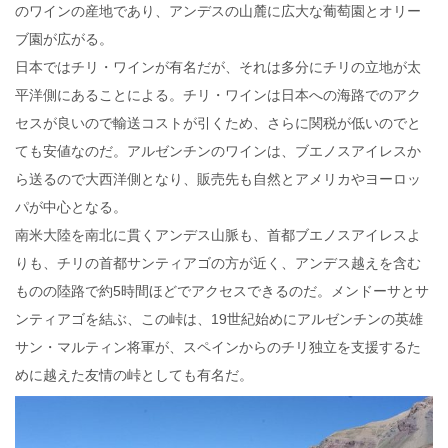
のワインの産地であり、アンデスの山麓に広大な葡萄園とオリー
ブ園が広がる。
日本ではチリ・ワインが有名だが、それは多分にチリの立地が太
平洋側にあることによる。チリ・ワインは日本への海路でのアク
セスが良いので輸送コストが引くため、さらに関税が低いのでと
ても安値なのだ。アルゼンチンのワインは、ブエノスアイレスか
ら送るので大西洋側となり、販売先も自然とアメリカやヨーロッ
パが中心となる。
南米大陸を南北に貫くアンデス山脈も、首都ブエノスアイレスよ
りも、チリの首都サンティアゴの方が近く、アンデス越えを含む
ものの陸路で約5時間ほどでアクセスできるのだ。メンドーサとサ
ンティアゴを結ぶ、この峠は、19世紀始めにアルゼンチンの英雄
サン・マルティン将軍が、スペインからのチリ独立を支援するた
めに越えた友情の峠としても有名だ。