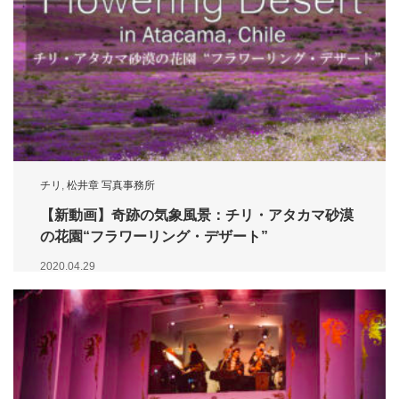
チリ
,
松井章 写真事務所
【新動画】奇跡の気象風景：チリ・アタカマ砂漠
の花園“フラワーリング・デザート”
2020.04.29