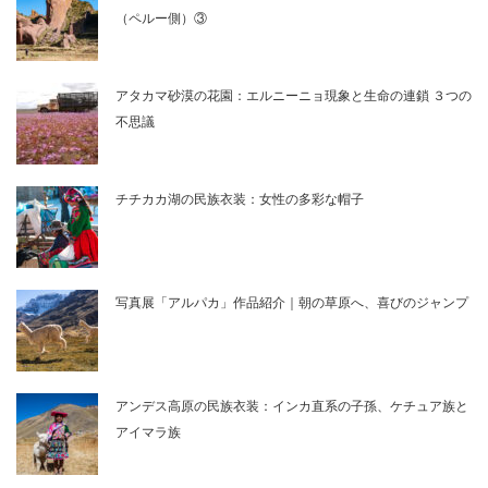
（ペルー側）③
アタカマ砂漠の花園：エルニーニョ現象と生命の連鎖 ３つの
不思議
チチカカ湖の民族衣装：女性の多彩な帽子
写真展「アルパカ」作品紹介｜朝の草原へ、喜びのジャンプ
アンデス高原の民族衣装：インカ直系の子孫、ケチュア族と
アイマラ族