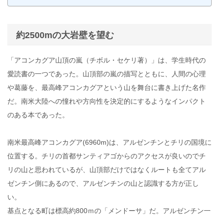
約2500mの大岩壁を望む
「アコンカグア山頂の嵐（チボル・セケリ著）」は、学生時代の
愛読書の一つであった。山頂部の嵐の描写とともに、人間の心理
や葛藤を、最高峰アコンカグアという山を舞台に書き上げた名作
だ。南米大陸への憧れや方向性を決定的にするようなインパクト
のある本であった。
南米最高峰アコンカグア(6960m)は、アルゼンチンとチリの国境に
位置する。チリの首都サンティアゴからのアクセスが良いのでチ
リの山と思われているが、山頂部だけではなくルートも全てアル
ゼンチン側にあるので、アルゼンチンの山と認識する方が正し
い。
基点となる町は標高約800ｍの「メンドーサ」だ。アルゼンチン一