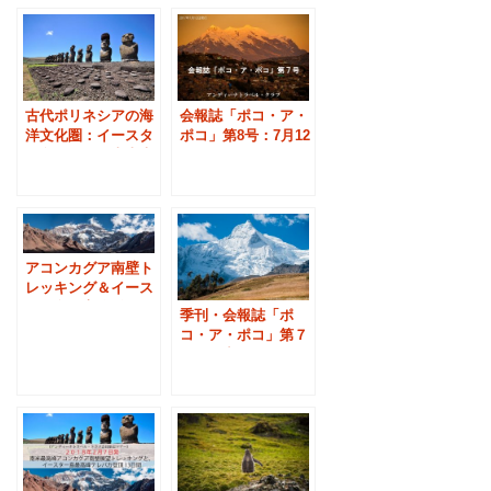
古代ポリネシアの海
会報誌「ポコ・ア・
洋文化圏：イースタ
ポコ」第8号：7月12
ー島、そして南米大
日発行
陸
アコンカグア南壁ト
レッキング＆イース
ター島最高峰登頂
季刊・会報誌「ポ
コ・ア・ポコ」第７
号の見出し