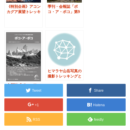
《特別企画》アコン
季刊・会報誌「ポ
カグア展望トレッキ
コ・ア・ポコ」第9
ングとイースター島
号の見出し
ヒマラヤ山岳写真の
撮影トレッキングと
カメラ機材ポーター
会報誌「ポコ・ア・
ポコ ４月号」目次
Tweet
Share
-4/6発行
+1
Hatena
RSS
feedly