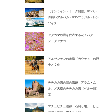
【オンライン・トーク開催】8/8ペルー
の白いアルパカ・8/15ブラジル・レン
ソイス
アタカマ砂漠を代表する花：パタ・
デ・グアナコ
アルゼンチンの象徴「ガウチョ」の歴
史と文化
チチカカ湖の謎の遺跡「アラム・ム
ル」／天空のチチカカ湖（ペルー側）
③
マチュピチュ遺跡「石切り場」：ひと