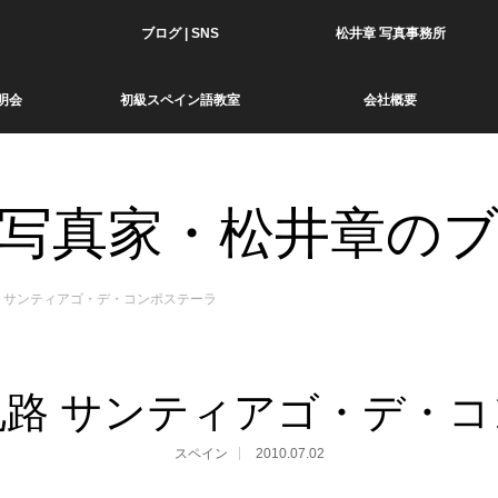
ブログ | SNS
松井章 写真事務所
明会
初級スペイン語教室
会社概要
写真家・松井章の
 サンティアゴ・デ・コンポステーラ
路 サンティアゴ・デ・
スペイン
2010.07.02