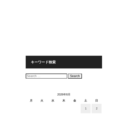
キーワード検索
検
索:
2026年8月
月
火
水
木
金
土
日
1
2