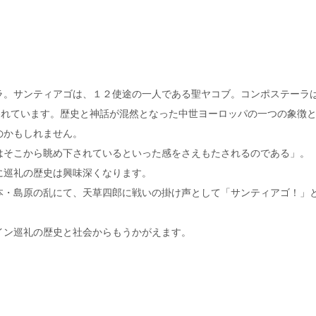
ラ。サンティアゴは、１２使途の一人である聖ヤコブ。コンポステーラ
ると言われています。歴史と神話が混然となった中世ヨーロッパの一つの象徴
のかもしれません。
はそこから眺め下されているといった感をさえもたされるのである」。
に巡礼の歴史は興味深くなります。
・島原の乱にて、天草四郎に戦いの掛け声として「サンティアゴ！」
イン巡礼の歴史と社会からもうかがえます。