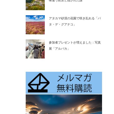
味違う絶景と隠された謎
アタカマ砂漠の花園で咲き乱れる「パ
タ・デ・グアナコ」
参加者プレゼントが増えました：写真
展「アルパカ」