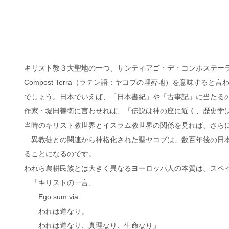
キリスト教３大聖地の一つ、サンティアゴ・デ・コンポステー
Compost Terra（ラテン語：ヤコブの埋葬地）を意味す
でしょう。日本でいえば、「日本書紀」や「古事記」に当たる
作家・堀田善衛に言わせれば、「伝説は神の座に近く、歴史学
当時のキリスト教世界とイスラム教世界の関係を見れば、さら
異教徒との関連から神格化された聖ヤコブは、数百年後の日本
ることになるのです。
われら農耕民族とは大きく異なるヨーロッパ人の本質は、スペ
「キリストの一言、
Ego sum via.
われは道なり。
われは道なり、真理なり、生命なり」