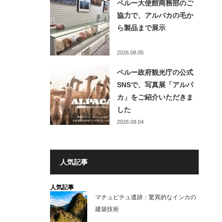
ペルー大使館商務部のご
協力で、アルパカの毛か
ら製品まで展示
2026.08.05
ペルー政府観光庁の公式
SNSで、写真展「アルパ
カ」をご紹介いただきま
した
2026.08.04
人気記事
人気記事
マチュピチュ遺跡：驚異的なインカの
建築技術