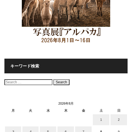
キーワード検索
検
索:
2026年8月
月
火
水
木
金
土
日
1
2
3
4
5
6
7
8
9