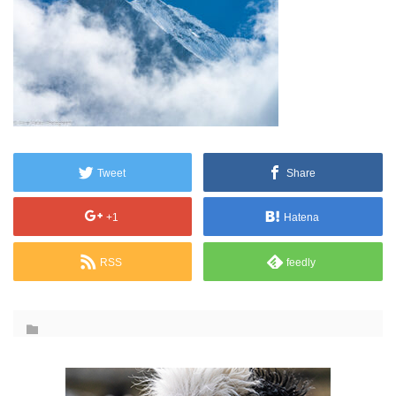
Tweet
Share
+1
Hatena
RSS
feedly