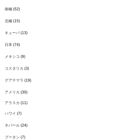
南極
(52)
北極
(15)
キューバ
(13)
日本
(74)
メキシコ
(9)
コスタリカ
(3)
グアテマラ
(19)
アメリカ
(30)
アラスカ
(11)
ハワイ
(7)
ネパール
(24)
ブータン
(7)