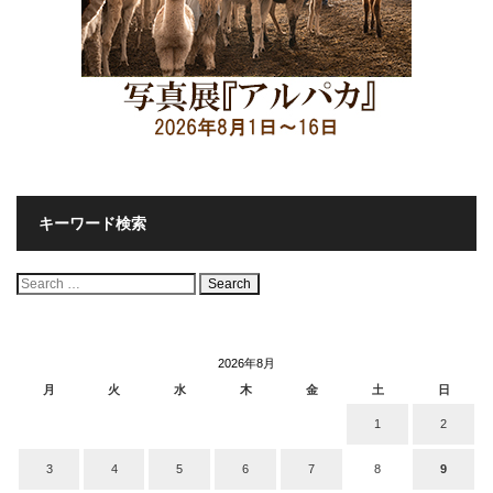
キーワード検索
検
索:
2026年8月
月
火
水
木
金
土
日
1
2
3
4
5
6
7
8
9