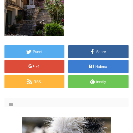
Tweet
Share
+1
Hatena
RSS
feedly