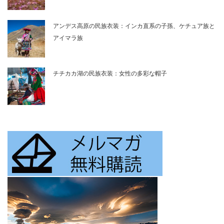
アンデス高原の民族衣装：インカ直系の子孫、ケチュア族と
アイマラ族
チチカカ湖の民族衣装：女性の多彩な帽子