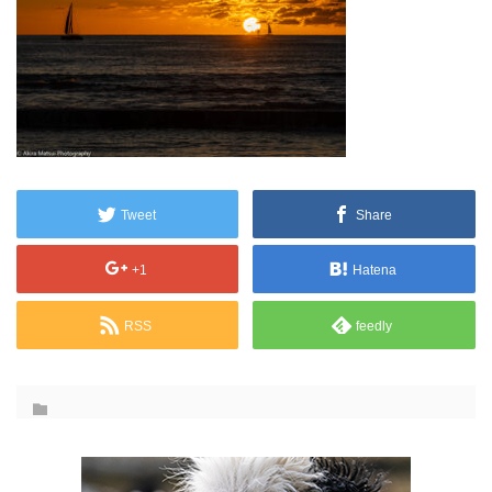
Tweet
Share
+1
Hatena
RSS
feedly