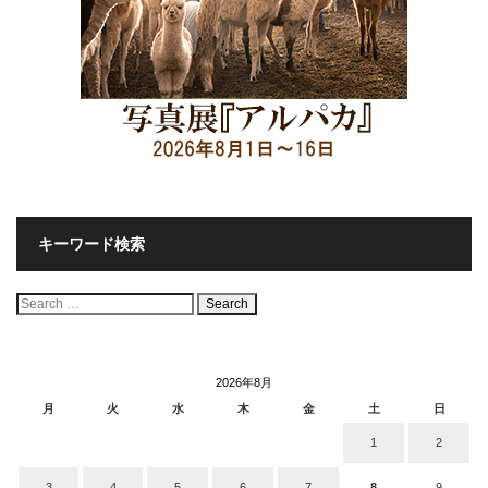
キーワード検索
検
索:
2026年8月
月
火
水
木
金
土
日
1
2
3
4
5
6
7
8
9