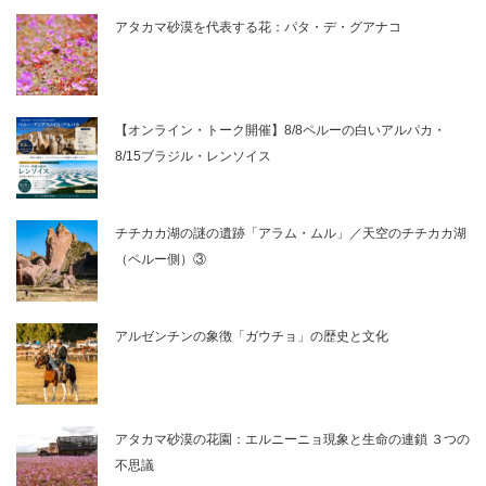
アタカマ砂漠を代表する花：パタ・デ・グアナコ
【オンライン・トーク開催】8/8ペルーの白いアルパカ・
8/15ブラジル・レンソイス
チチカカ湖の謎の遺跡「アラム・ムル」／天空のチチカカ湖
（ペルー側）③
アルゼンチンの象徴「ガウチョ」の歴史と文化
アタカマ砂漠の花園：エルニーニョ現象と生命の連鎖 ３つの
不思議