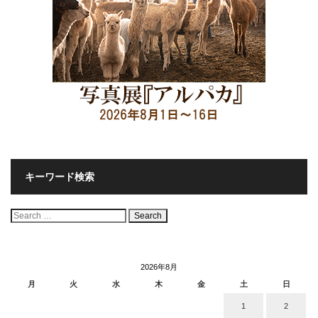
キーワード検索
検
索:
2026年8月
月
火
水
木
金
土
日
1
2