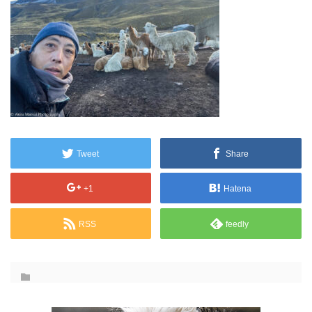
Tweet
Share
+1
Hatena
RSS
feedly