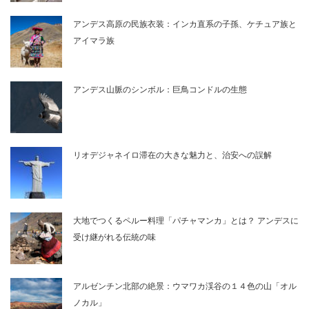
アンデス高原の民族衣装：インカ直系の子孫、ケチュア族と
アイマラ族
アンデス山脈のシンボル：巨鳥コンドルの生態
リオデジャネイロ滞在の大きな魅力と、治安への誤解
大地でつくるペルー料理「パチャマンカ」とは？ アンデスに
受け継がれる伝統の味
アルゼンチン北部の絶景：ウマワカ渓谷の１４色の山「オル
ノカル」