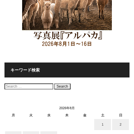
キーワード検索
検
索:
2026年8月
月
火
水
木
金
土
日
1
2