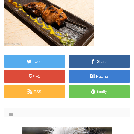
Tweet
Share
+1
Hatena
RSS
feedly