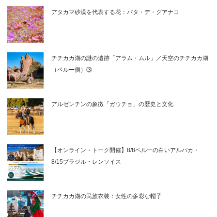
アタカマ砂漠を代表する花：パタ・デ・グアナコ
チチカカ湖の謎の遺跡「アラム・ムル」／天空のチチカカ湖
（ペルー側）③
アルゼンチンの象徴「ガウチョ」の歴史と文化
【オンライン・トーク開催】8/8ペルーの白いアルパカ・
8/15ブラジル・レンソイス
チチカカ湖の民族衣装：女性の多彩な帽子