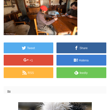
Tweet
Share
+1
Hatena
RSS
feedly