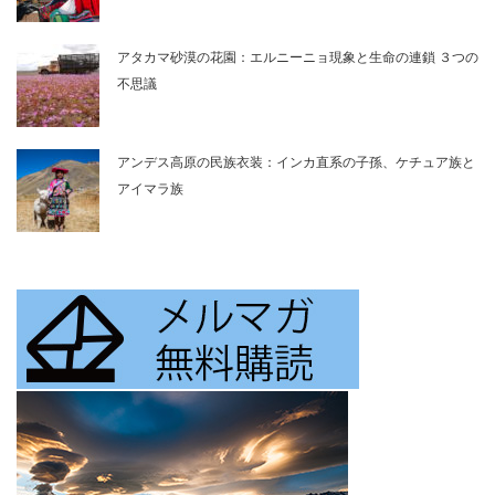
アタカマ砂漠の花園：エルニーニョ現象と生命の連鎖 ３つの
不思議
アンデス高原の民族衣装：インカ直系の子孫、ケチュア族と
アイマラ族