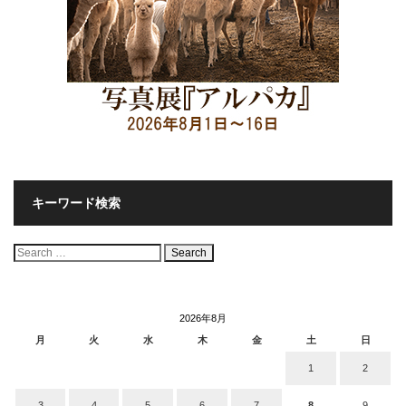
キーワード検索
検
索:
2026年8月
月
火
水
木
金
土
日
1
2
3
4
5
6
7
8
9