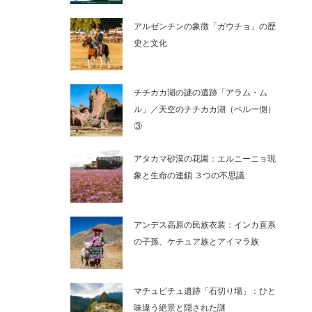
アルゼンチンの象徴「ガウチョ」の歴
史と文化
チチカカ湖の謎の遺跡「アラム・ム
ル」／天空のチチカカ湖（ペルー側）
③
アタカマ砂漠の花園：エルニーニョ現
象と生命の連鎖 ３つの不思議
アンデス高原の民族衣装：インカ直系
の子孫、ケチュア族とアイマラ族
マチュピチュ遺跡「石切り場」：ひと
味違う絶景と隠された謎