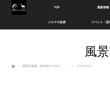
TOP
最新情報
メルマガ会員
イベント・説
風景
ホーム
風景写真家・松井章のブログ
SOQ07813