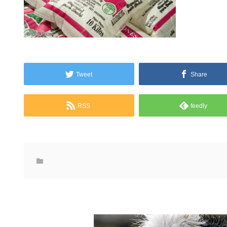
Tweet
Share
RSS
feedly