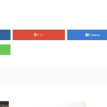
+1
Hatena