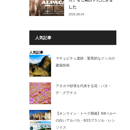
した
2026.08.04
人気記事
人気記事
マチュピチュ遺跡：驚異的なインカの
建築技術
アタカマ砂漠を代表する花：パタ・
デ・グアナコ
【オンライン・トーク開催】8/8ペルー
の白いアルパカ・8/15ブラジル・レン
ソイス