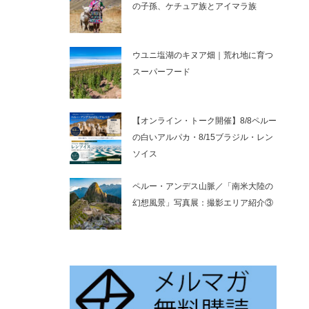
の子孫、ケチュア族とアイマラ族
ウユニ塩湖のキヌア畑｜荒れ地に育つ
スーパーフード
【オンライン・トーク開催】8/8ペルー
の白いアルパカ・8/15ブラジル・レン
ソイス
ペルー・アンデス山脈／「南米大陸の
幻想風景」写真展：撮影エリア紹介③