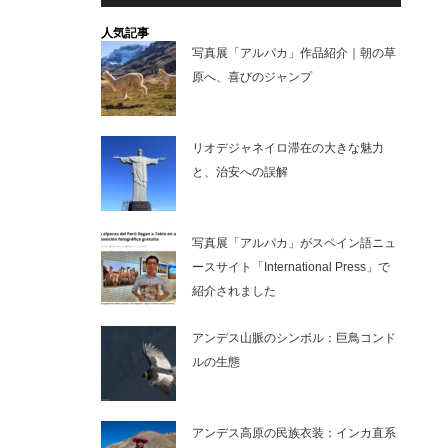
人気記事
写真展「アルパカ」作品紹介｜朝の草
原へ、喜びのジャンプ
リオデジャネイロ滞在の大きな魅力
と、治安への誤解
写真展「アルパカ」がスペイン語ニュ
ースサイト「International Press」で
紹介されました
アンデス山脈のシンボル：巨鳥コンド
ルの生態
アンデス高原の民族衣装：インカ直系