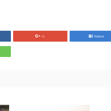
+1
Hatena