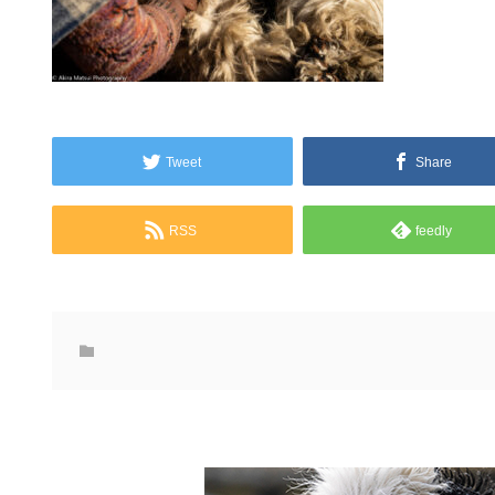
Tweet
Share
RSS
feedly