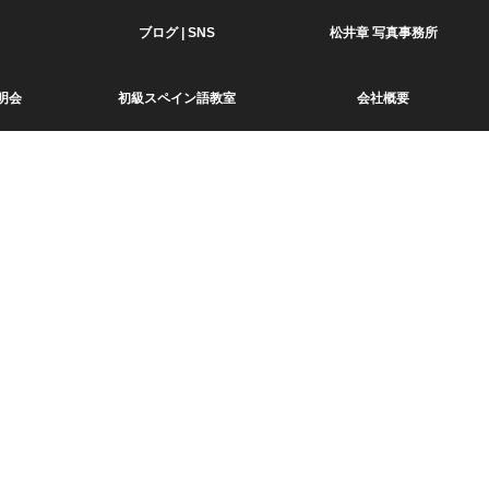
ブログ | SNS
松井章 写真事務所
明会
初級スペイン語教室
会社概要