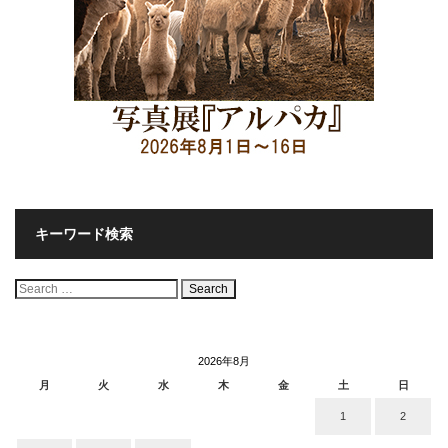
キーワード検索
検
索:
2026年8月
月
火
水
木
金
土
日
1
2