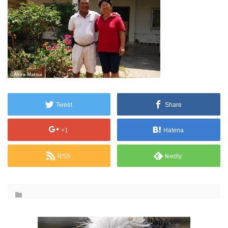
Tweet
Share
+1
Hatena
RSS
feedly