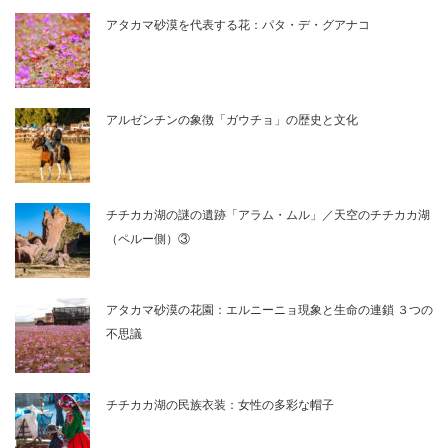
アタカマ砂漠を代表する花：パタ・デ・グアナコ
アルゼンチンの象徴「ガウチョ」の歴史と文化
チチカカ湖の謎の遺跡「アラム・ムル」／天空のチチカカ湖
（ペルー側）③
アタカマ砂漠の花園：エルニーニョ現象と生命の連鎖 ３つの
不思議
チチカカ湖の民族衣装：女性の多彩な帽子