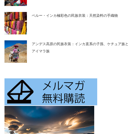
ペルー・インカ極彩色の民族衣装：天然染料の手織物
アンデス高原の民族衣装：インカ直系の子孫、ケチュア族と
アイマラ族