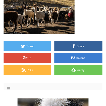
Tweet
Share
+1
Hatena
RSS
feedly