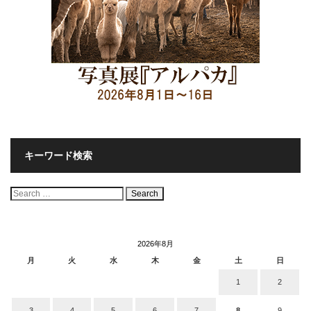
キーワード検索
検
索:
2026年8月
月
火
水
木
金
土
日
1
2
3
4
5
6
7
8
9