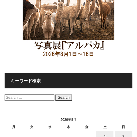
キーワード検索
検
索:
2026年8月
月
火
水
木
金
土
日
1
2