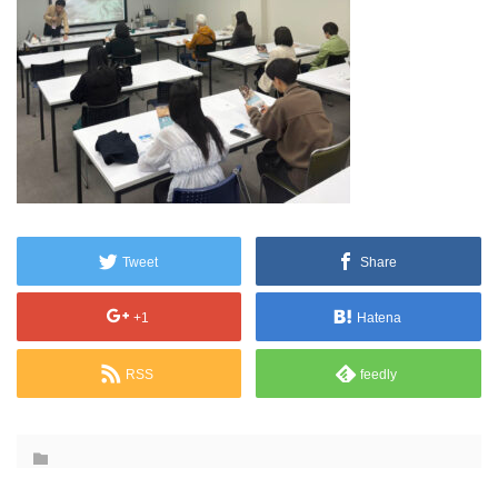
Tweet
Share
+1
Hatena
RSS
feedly