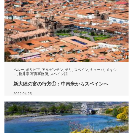
ペルー
,
ボリビア
,
アルゼンチン
,
チリ
,
スペイン
,
キューバ
,
メキシ
コ
,
松井章 写真事務所
,
スペイン語
新大陸の富の行方①：中南米からスペインへ
2022.04.25