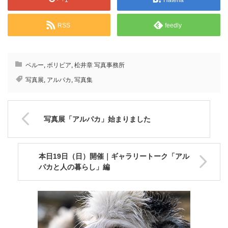
RSS
feedly
ペルー
,
ボリビア
,
松井章 写真事務所
写真展
,
アルパカ
,
写真集
写真展「アルパカ」始まりました
本日19日（日）開催｜ギャラリートーク「アル
パカと人の暮らし」編