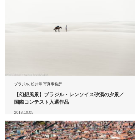
ブラジル
,
松井章 写真事務所
【幻想風景】ブラジル・レンソイス砂漠の夕景／
国際コンテスト入選作品
2018.10.05