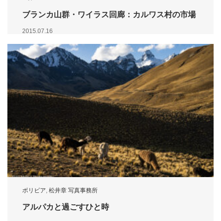
ブランカ山群・ワイラス回廊：カルワス村の市場
2015.07.16
ボリビア
,
松井章 写真事務所
アルパカと過ごすひと時