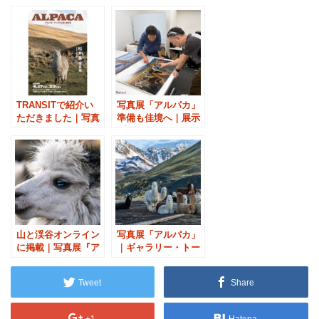
デスの暮らし
TRANSITで紹介い
写真展「アルパカ」
ただきました｜写真
準備も佳境へ｜展示
展「アルパカ」
プリントの仕上がり
確認
山と渓谷オンライン
写真展「アルパカ」
に掲載｜写真展『ア
｜ギャラリー・トー
ルパカ』が伝えるア
クの詳細が決まりま
ンデス文化
した
Tweet
Share
+1
Hatena