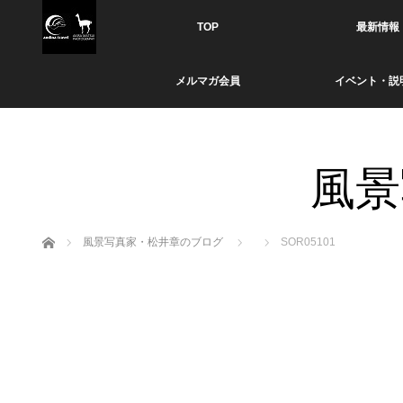
TOP
最新情報
メルマガ会員
イベント・説
風景
ホーム
風景写真家・松井章のブログ
SOR05101