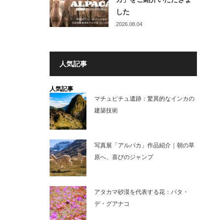
した
2026.08.04
人気記事
人気記事
マチュピチュ遺跡：驚異的なインカの
建築技術
写真展「アルパカ」作品紹介｜朝の草
原へ、喜びのジャンプ
アタカマ砂漠を代表する花：パタ・
デ・グアナコ