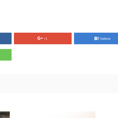
+1
Hatena