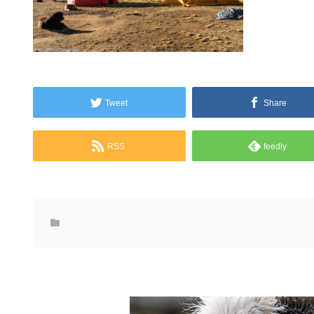
Tweet
Share
RSS
feedly