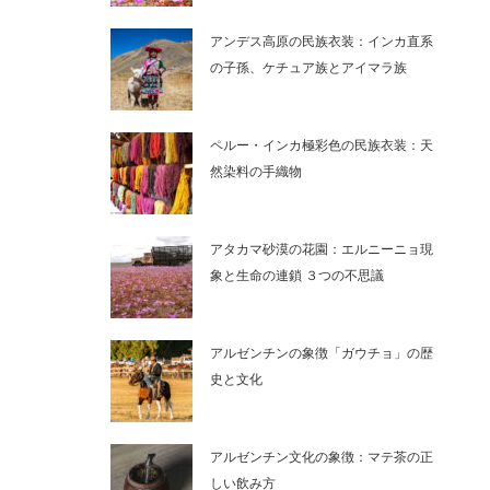
アンデス高原の民族衣装：インカ直系
の子孫、ケチュア族とアイマラ族
ペルー・インカ極彩色の民族衣装：天
然染料の手織物
アタカマ砂漠の花園：エルニーニョ現
象と生命の連鎖 ３つの不思議
アルゼンチンの象徴「ガウチョ」の歴
史と文化
アルゼンチン文化の象徴：マテ茶の正
しい飲み方