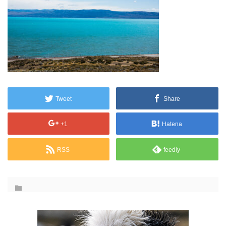
Tweet
Share
+1
Hatena
RSS
feedly