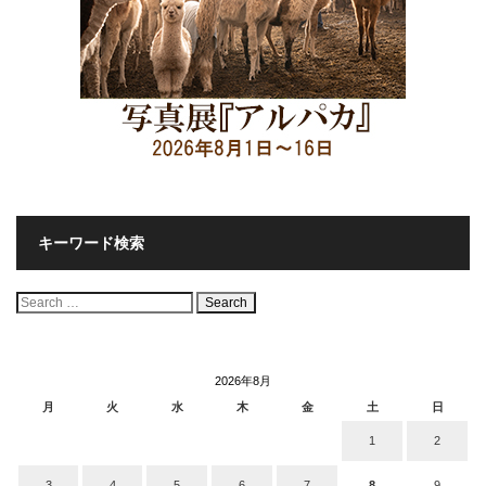
キーワード検索
検
索:
2026年8月
月
火
水
木
金
土
日
1
2
3
4
5
6
7
8
9