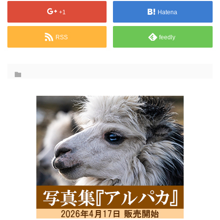
+1
Hatena
RSS
feedly