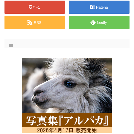
+1
Hatena
RSS
feedly