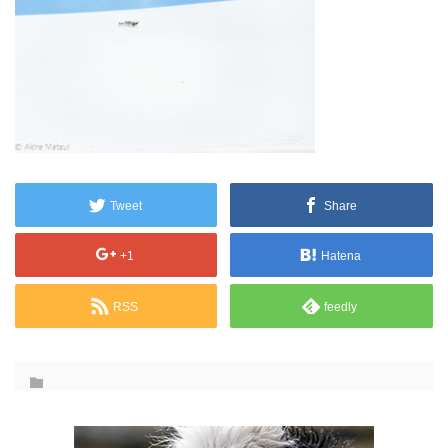
Tweet
Share
+1
Hatena
RSS
feedly