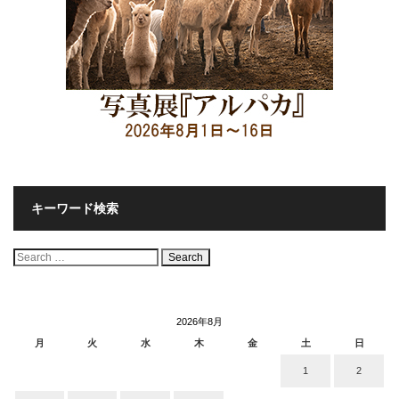
キーワード検索
検
索:
2026年8月
月
火
水
木
金
土
日
1
2