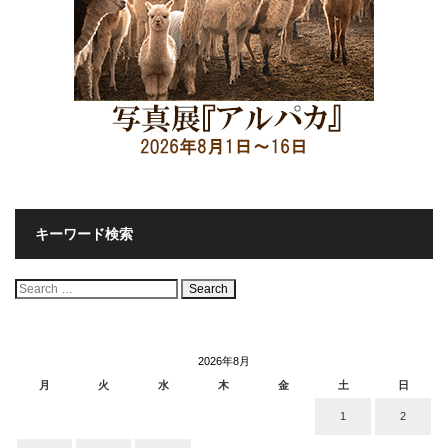
キーワード検索
検
索:
2026年8月
月
火
水
木
金
土
日
1
2