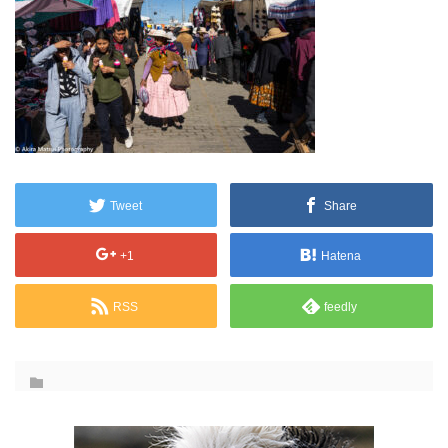
Tweet
Share
+1
Hatena
RSS
feedly