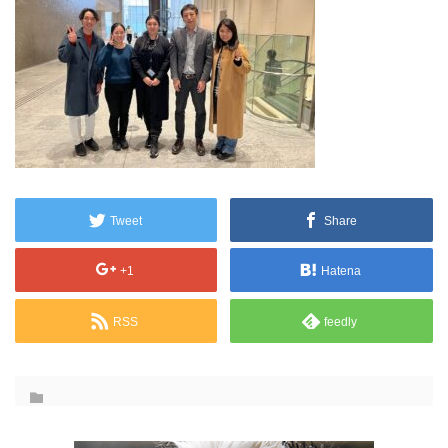
Tweet
Share
+1
Hatena
RSS
feedly