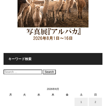
キーワード検索
検
索:
2026年8月
月
火
水
木
金
土
日
1
2