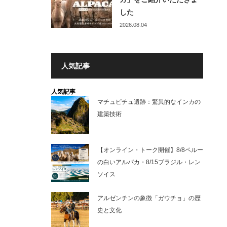
した
2026.08.04
人気記事
人気記事
マチュピチュ遺跡：驚異的なインカの
建築技術
【オンライン・トーク開催】8/8ペルー
の白いアルパカ・8/15ブラジル・レン
ソイス
アルゼンチンの象徴「ガウチョ」の歴
史と文化