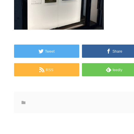
Tweet
Share
RSS
feedly