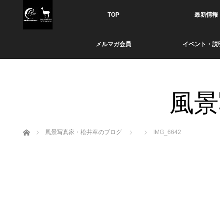
TOP
最新情報
メルマガ会員
イベント・説
風景
ホーム
風景写真家・松井章のブログ
IMG_6642