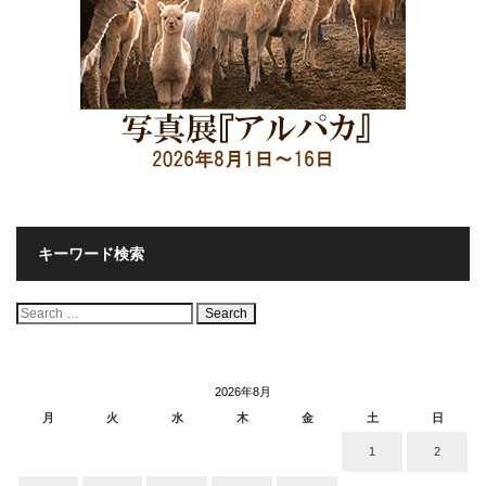
キーワード検索
検
索:
2026年8月
月
火
水
木
金
土
日
1
2