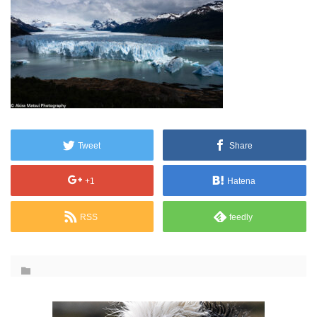
Tweet
Share
+1
Hatena
RSS
feedly