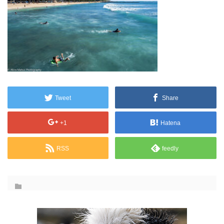
Tweet
Share
+1
Hatena
RSS
feedly