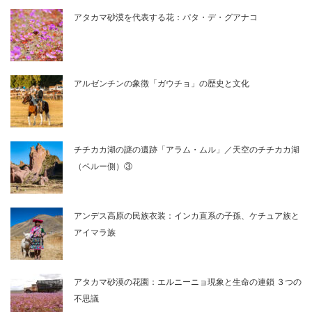
アタカマ砂漠を代表する花：パタ・デ・グアナコ
アルゼンチンの象徴「ガウチョ」の歴史と文化
チチカカ湖の謎の遺跡「アラム・ムル」／天空のチチカカ湖
（ペルー側）③
アンデス高原の民族衣装：インカ直系の子孫、ケチュア族と
アイマラ族
アタカマ砂漠の花園：エルニーニョ現象と生命の連鎖 ３つの
不思議