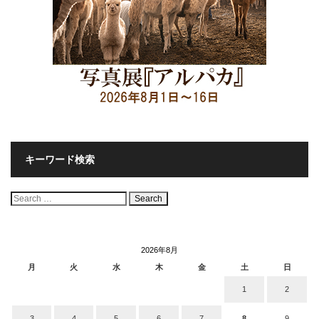
キーワード検索
検
索:
2026年8月
月
火
水
木
金
土
日
1
2
3
4
5
6
7
8
9