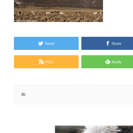
Tweet
Share
RSS
feedly