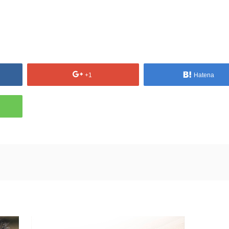
+1
Hatena