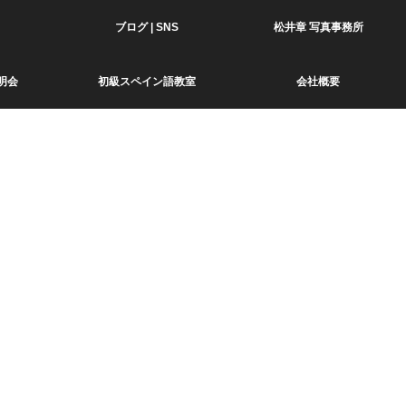
ブログ | SNS
松井章 写真事務所
明会
初級スペイン語教室
会社概要