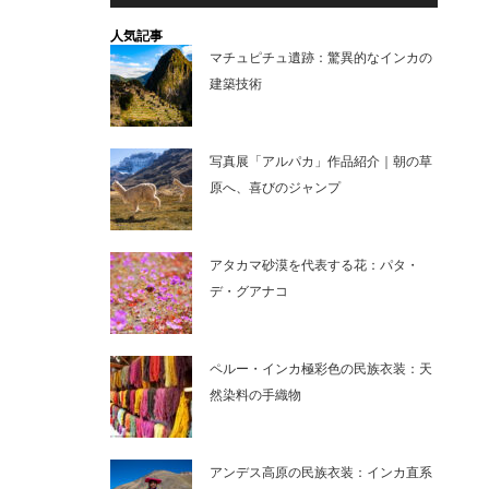
人気記事
マチュピチュ遺跡：驚異的なインカの
建築技術
写真展「アルパカ」作品紹介｜朝の草
原へ、喜びのジャンプ
アタカマ砂漠を代表する花：パタ・
デ・グアナコ
ペルー・インカ極彩色の民族衣装：天
然染料の手織物
アンデス高原の民族衣装：インカ直系