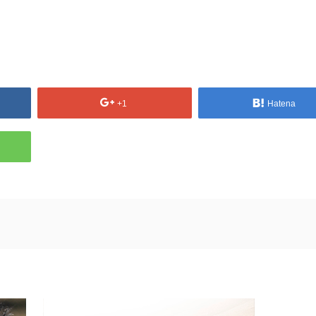
+1
Hatena