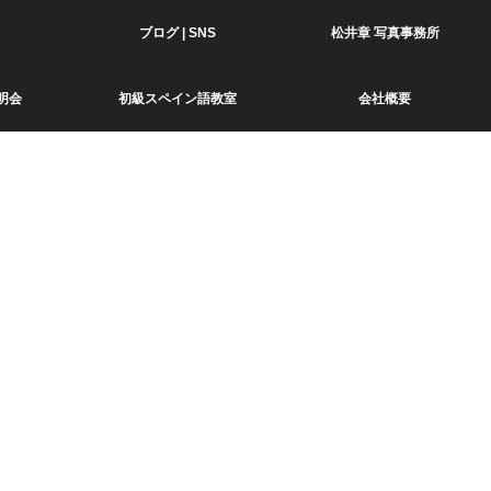
ブログ | SNS
松井章 写真事務所
明会
初級スペイン語教室
会社概要