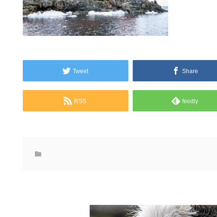
Tweet
Share
RSS
feedly