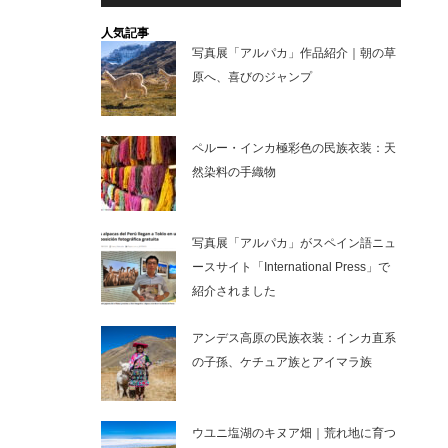
人気記事
写真展「アルパカ」作品紹介｜朝の草
原へ、喜びのジャンプ
ペルー・インカ極彩色の民族衣装：天
然染料の手織物
写真展「アルパカ」がスペイン語ニュ
ースサイト「International Press」で
紹介されました
アンデス高原の民族衣装：インカ直系
の子孫、ケチュア族とアイマラ族
ウユニ塩湖のキヌア畑｜荒れ地に育つ