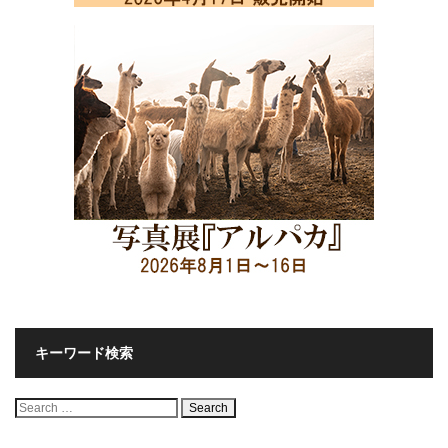
キーワード検索
検
索: