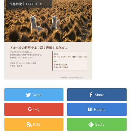
Tweet
Share
+1
Hatena
RSS
feedly