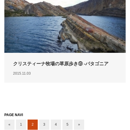
クリスティーナ牧場の草原歩き⑨ -パタゴニア
2015.11.03
PAGE NAVI
«
1
2
3
4
5
»