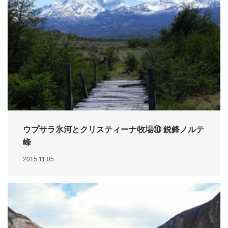
ウプサラ氷河とクリスティーナ牧場⑩ 鋭鋒ノルテ
峰
2015.11.05