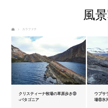
風景
ホーム
カラファテ
クリスティーナ牧場の草原歩き⑨
ウプサ
-パタゴニア
場⑧氷