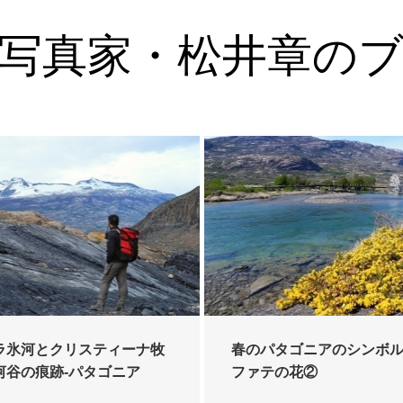
写真家・松井章の
ラ氷河とクリスティーナ牧
春のパタゴニアのシンボ
河谷の痕跡-パタゴニア
ファテの花②