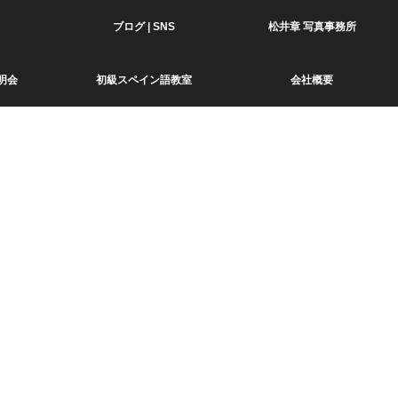
ブログ | SNS
松井章 写真事務所
明会
初級スペイン語教室
会社概要