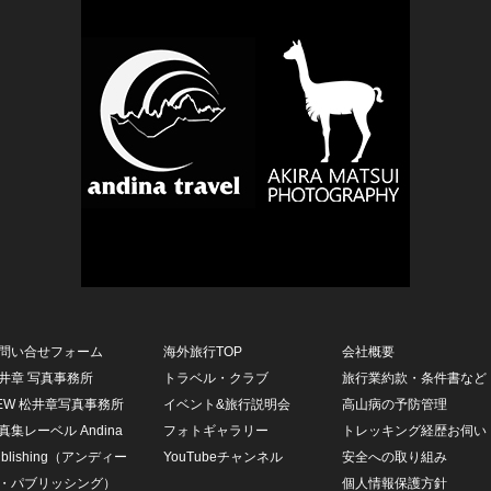
問い合せフォーム
海外旅行TOP
会社概要
井章 写真事務所
トラベル・クラブ
旅行業約款・条件書など
EW 松井章写真事務所
イベント&旅行説明会
高山病の予防管理
真集レーベル Andina
フォトギャラリー
トレッキング経歴お伺い
ublishing（アンディー
YouTubeチャンネル
安全への取り組み
・パブリッシング）
個人情報保護方針