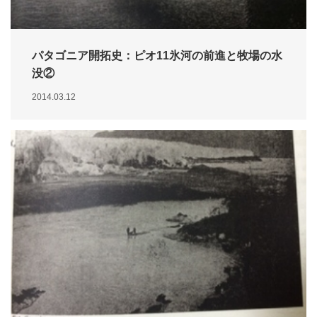
パタゴニア開拓史：ピオ11氷河の前進と牧場の水
没②
2014.03.12