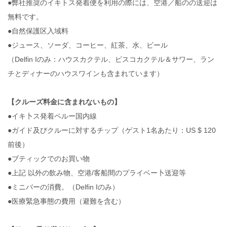
●弊社推奨のイキトス発着便を利用の際には、空港／船のの送迎は
無料です。
●自然保護区入域料
●ジュース、ソーダ、コーヒー、紅茶、水、ビール
（Delfin Iのみ：ハウスカクテル、ピスコカクテル＆サワー、ラン
チとディナーのハウスワインも含まれています）
【クルーズ料金に含まれないもの】
●イキ卜ス発着ペルー国内線
●ガイド及びクルーに対するチップ（ゲスト1名あたり：US $ 120
前後）
●ブティックでのお買い物
●上記 以外の飲み物、空港/客船間のプライベー卜送迎等
●ミニバーの消費。（Delfin Iのみ）
●医療緊急事態の費用（避難を含む）