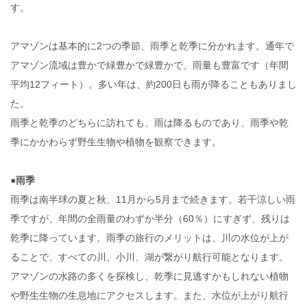
す。
アマゾンは基本的に2つの季節、雨季と乾季に分かれます。通年で
アマゾン流域は豊かで緑豊かで緑豊かで、雨量も豊富です（年間
平均12フィート）。多い年は、約200日も雨が降ることもありまし
た。
雨季と乾季のどちらに訪れても、雨は降るものであり、雨季や乾
季にかかわらず野生生物や植物を観察できます。
●雨季
雨季は南半球の夏と秋、11月から5月まで続きます。若干涼しい雨
季ですが、年間の全雨量のわずか半分（60％）にすぎず、残りは
乾季に降っています。雨季の旅行のメリットは、川の水位が上が
ることで、すべての川、小川、湖が繋がり航行可能となります。
アマゾンの水路の多くを探検し、乾季に見逃すかもしれない植物
や野生生物の生息地にアクセスします。また、水位が上がり航行