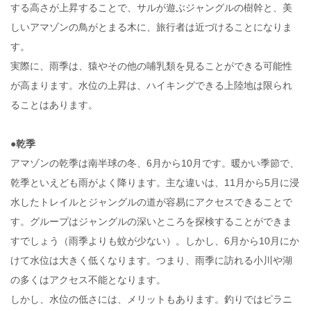
する高さが上昇することで、サルが遊ぶジャングルの樹幹と、美
しいアマゾンの鳥がとまる木に、旅行者は近づけることになりま
す。
実際に、雨季は、猿やその他の哺乳類を見ることができる可能性
が高まります。水位の上昇は、ハイキングできる上陸地は限られ
ることはあります。
●乾季
アマゾンの乾季は南半球の冬、6月から10月です。暖かい季節で、
乾季といえども雨がよく降ります。主な違いは、11月から5月に浸
水したトレイルとジャングルの道が容易にアクセスできることで
す。グループはジャングルの深いところを探検することができま
すでしょう（雨季よりも蚊が少ない）。しかし、6月から10月にか
けて水位は大きく低くなります。つまり、雨季に訪れる小川や湖
の多くはアクセス不能となります。
しかし、水位の低さには、メリットもあります。釣りではピラニ