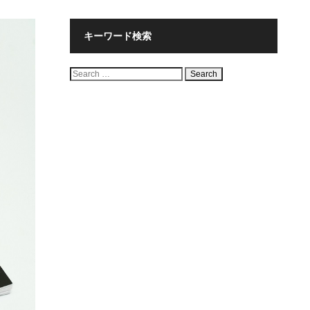
キーワード検索
検
索: