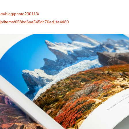
com/blog/photo230113/
es.jp/items/658bd6aa545dc70ed1fe4d80