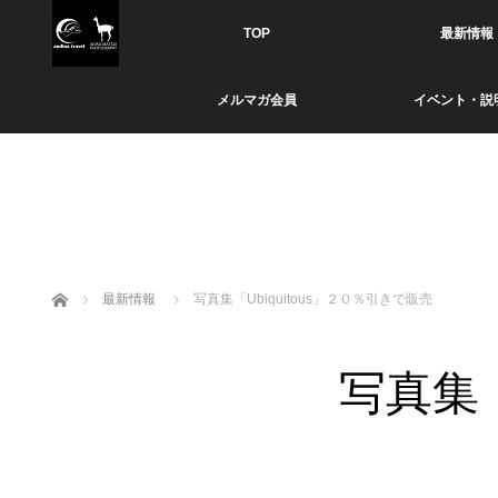
TOP
最新情報
メルマガ会員
イベント・説
ホーム
最新情報
写真集「Ubiquitous」２０％引きで販売
写真集「