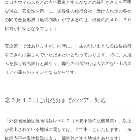
コロナウィルスをどの点で収束とするかなどの線引きさえも不明
な現在、安全性を第一に、送客側の旅行会社、受け入れ側の各社
の間で合意形成（最終判断）ができるのは、出発の約４０～３０
日前が目安となるでしょう。
安全第一ではありますが、同時に、一生の思い出となる山岳旅行
をできれば楽しんでいただきたいと思っております。特に、人混
みを歩く観光旅行と異なり、弊社の山岳旅行は人気のない山岳エ
リアが滞在のメインとなるからです。
②５月１５日ご出発分までのツアー対応
「外務省感染症危険情報レベル２（不要不急の渡航自粛）」以上
が発出されている地域に関しては、全て中止といたします。（※
依頼内容や現地状況により一部例外とする地域もあります）