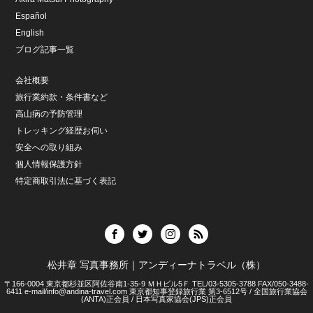
Español
English
ブログ記事一覧
会社概要
旅行業約款・条件書など
高山病の予防管理
トレッキング経歴お伺い
安全への取り組み
個人情報保護方針
特定商取引法に基づく表記
松井章 写真事務所｜アンディーナトラベル（株）
〒166-0004 東京都杉並区阿佐谷南1-35-9 ＭＨビル5Ｆ TEL/03-5305-3788 FAX/050-3488-
6411 e-mail/info@andina-travel.com 東京都知事登録旅行業 第3-6512号 / 全国旅行業協会
(ANTA)正会員 / 日本写真家協会(JPS)正会員