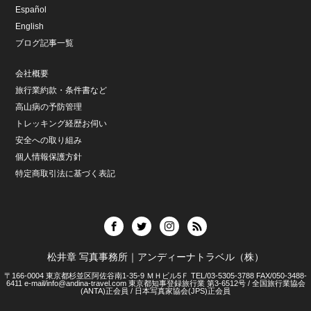
Español
English
ブログ記事一覧
会社概要
旅行業約款・条件書など
高山病の予防管理
トレッキング経歴お伺い
安全への取り組み
個人情報保護方針
特定商取引法に基づく表記
松井章 写真事務所｜アンディーナトラベル（株）
〒166-0004 東京都杉並区阿佐谷南1-35-9 ＭＨビル5Ｆ TEL/03-5305-3788 FAX/050-3488-
6411 e-mail/info@andina-travel.com 東京都知事登録旅行業 第3-6512号 / 全国旅行業協会
(ANTA)正会員 / 日本写真家協会(JPS)正会員