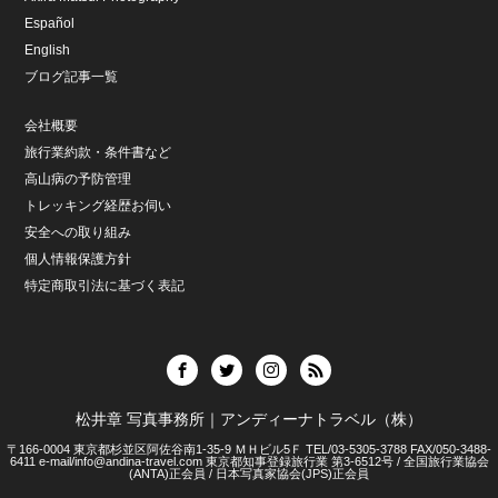
Español
English
ブログ記事一覧
会社概要
旅行業約款・条件書など
高山病の予防管理
トレッキング経歴お伺い
安全への取り組み
個人情報保護方針
特定商取引法に基づく表記
松井章 写真事務所｜アンディーナトラベル（株）
〒166-0004 東京都杉並区阿佐谷南1-35-9 ＭＨビル5Ｆ TEL/03-5305-3788 FAX/050-3488-
6411 e-mail/info@andina-travel.com 東京都知事登録旅行業 第3-6512号 / 全国旅行業協会
(ANTA)正会員 / 日本写真家協会(JPS)正会員